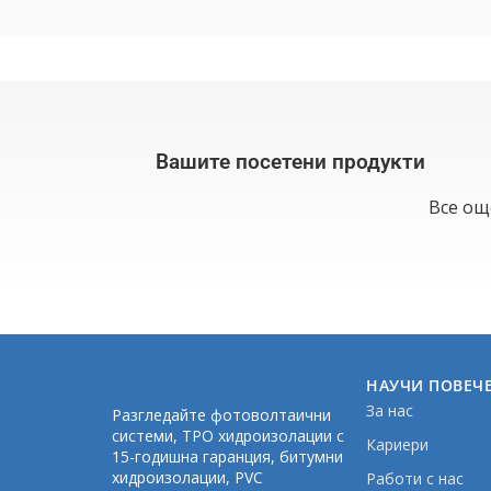
Вашите посетени продукти
Все ощ
НАУЧИ ПОВЕЧ
За нас
Разгледайте фотоволтаични
системи, TPO хидроизолации с
Кариери
15-годишна гаранция, битумни
хидроизолации, PVC
Работи с нас