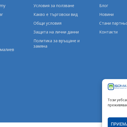
emy
Условия за ползване
Блог
ar
Какво е търговски вид
Новини
Oбщи условия
Стани партнь
Защита на лични данни
Контакти
Политика за връщане и
замяна
амалиев
Този уебса
преживява
ПРИЕМ