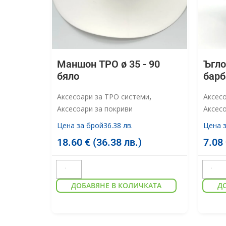
Маншон TPO ø 35 - 90
Ъгло
бяло
барб
,
Аксесоари за TPO системи
Аксес
Аксесоари за покриви
Аксесо
Цена за брой
36.38 лв.
Цена 
18.60
€
(36.38 лв.)
7.08
ДОБАВЯНЕ В КОЛИЧКАТА
Д