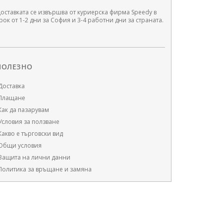
оставката се извършва от куриерска фирма Speedy в
рок от 1-2 дни за София и 3-4 работни дни за страната.
ПОЛЕЗНО
Доставка
Плащане
Как да пазарувам
Условия за ползване
Какво е търговски вид
Oбщи условия
Защита на лични данни
Политика за връщане и замяна