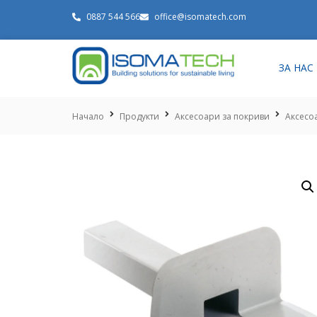
0887 544 566
office@isomatech.com
ЗА НАС
Начало
Продукти
Аксесоари за покриви
Аксесо