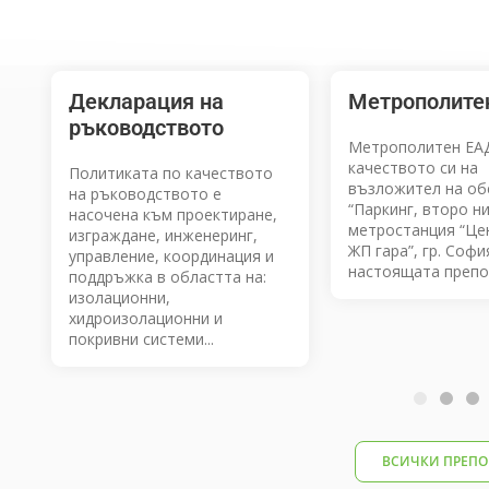
Декларация на
Метрополите
ръководството
Метрополитен ЕА
качеството си на
Политиката по качеството
възложител на об
на ръководството е
“Паркинг, второ н
насочена към проектиране,
метростанция “Це
изграждане, инженеринг,
ЖП гара”, гр. Софи
управление, координация и
настоящата препор
поддръжка в областта на:
изолационни,
хидроизолационни и
покривни системи...
1
2
3
4
ВСИЧКИ ПРЕПО