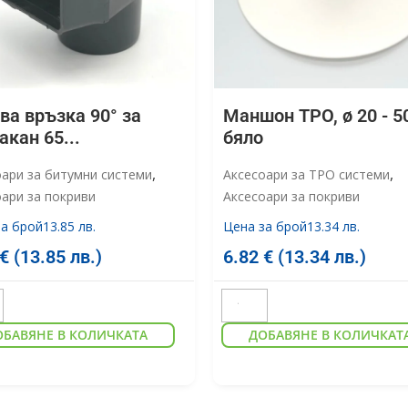
ва връзка 90° за
Маншон TPO, ø 20 - 5
акан 65...
бяло
,
,
оари за битумни системи
Аксесоари за TPO системи
ари за покриви
Аксесоари за покриви
за брой
13.85 лв.
Цена за брой
13.34 лв.
€
(13.85 лв.)
6.82
€
(13.34 лв.)
ОБАВЯНЕ В КОЛИЧКАТА
ДОБАВЯНЕ В КОЛИЧКАТ