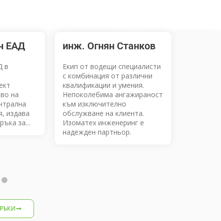
н ЕАД
инж. Огнян Станков
Марги
Д в
Екип от водещи специалисти
Бих иска
с комбинация от различни
благодар
ект
квалификации и умения.
персонал
иво на
Непоколебима ангажираност
професи
нтрална
към изключително
отношени
я, издава
обслужване на клиента.
работа. 
ъка за...
Изоматех инженеринг е
много до
надежден партньор.
ремонтир
РЪКИ