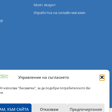
Моят Акаунт
Изработка на онлайн магазин
ор
Управление на съгласието
йт използва "бисквитки", за да подобри потребителското Ви
×
не.
Здравейте! 👋 Имате въпрос
за нашите услуги?
АМ, КЪМ САЙТА
Отказвам
Предпочиртания