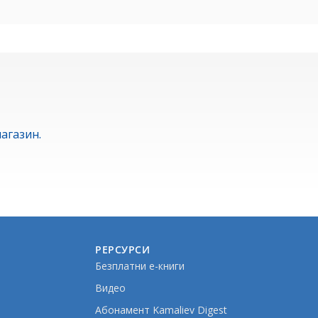
агазин.
РЕРСУРСИ
Безплатни е-книги
Видео
Абонамент Kamaliev Digest