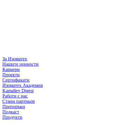
За Изоматех
Нашите ценности
Кариери
Проекти
Сертификати
Изоматех Академия
Kamaliev Digest
Работи с нас
Стани партньор
Препоръки
Подкаст
Продукти