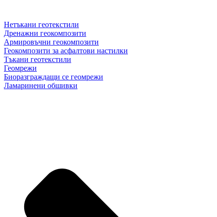
Нетъкани геотекстили
Дренажни геокомпозити
Армировъчни геокомпозити
Геокомпозити за асфалтови настилки
Тъкани геотекстили
Геомрежи
Биоразграждащи се геомрежи
Ламаринени обшивки