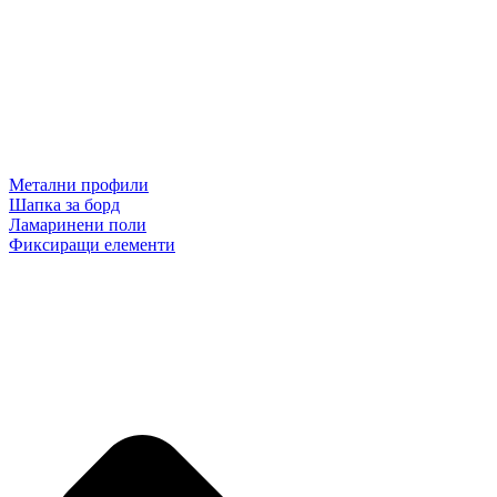
Метални профили
Шапка за борд
Ламаринени поли
Фиксиращи елементи