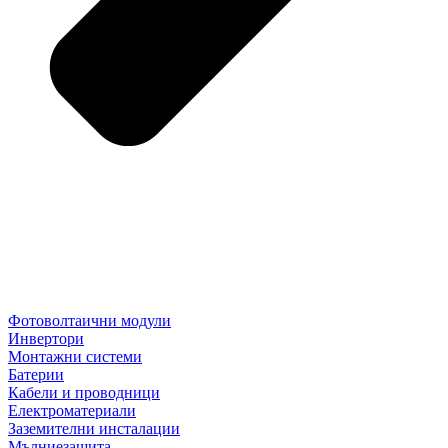
Фотоволтаични модули
Инвертори
Монтажни системи
Батерии
Кабели и проводници
Електроматериали
Заземителни инсталации
Мълниезащита