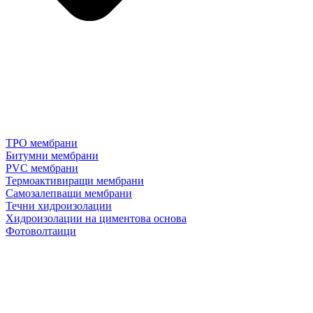
TPO мембрани
Битумни мембрани
PVC мембрани
Термоактивиращи мембрани
Самозалепващи мембрани
Течни хидроизолации
Хидроизолации на циментова основа
Фотоволтаици