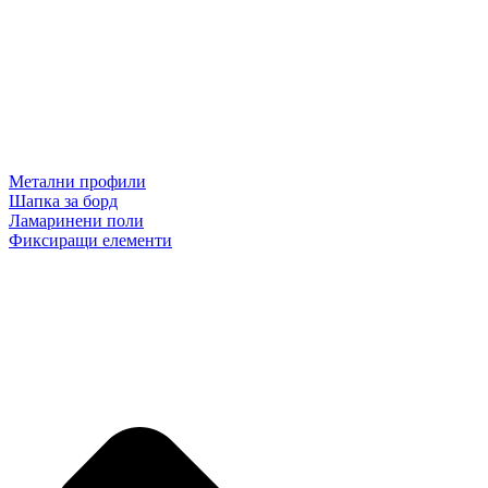
Метални профили
Шапка за борд
Ламаринени поли
Фиксиращи елементи