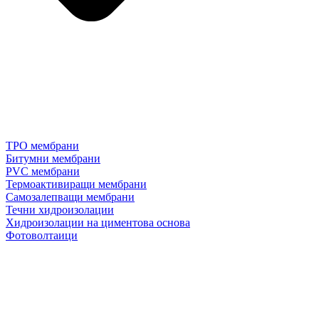
TPO мембрани
Битумни мембрани
PVC мембрани
Термоактивиращи мембрани
Самозалепващи мембрани
Течни хидроизолации
Хидроизолации на циментова основа
Фотоволтаици