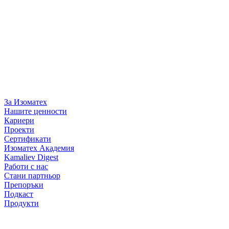
За Изоматех
Нашите ценности
Кариери
Проекти
Сертификати
Изоматех Академия
Kamaliev Digest
Работи с нас
Стани партньор
Препоръки
Подкаст
Продукти