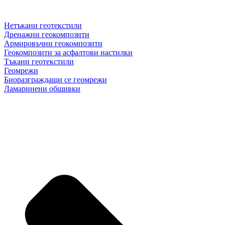
Нетъкани геотекстили
Дренажни геокомпозити
Армировъчни геокомпозити
Геокомпозити за асфалтови настилки
Тъкани геотекстили
Геомрежи
Биоразграждащи се геомрежи
Ламаринени обшивки