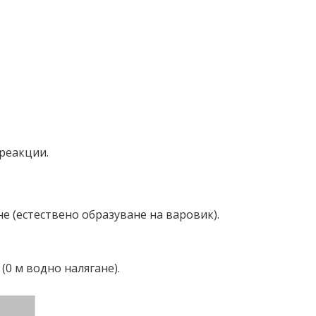
реакции.
е (естествено образуване на варовик).
(0 м водно налягане).