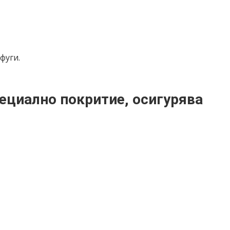
фуги.
пециално покритие, осигурява