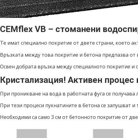
CEMflex VB – стоманени водосп
Те имат специално покритие от двете страни, което ак
Връзката между това покритие и бетона предпазва от 
Освен добрата връзка между специалното покритие и о
Кристализация! Активен процес 
При проникване на вода в работната фуга се получава 
При тези процеси пукнатините в бетона се запушват и 
Необходими са само 3 см от бетонното покритие от двете