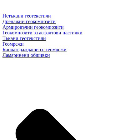
Нетъкани геотекстили
Дренажни геокомпозити
Армировъчни геокомпозити
Геокомпозити за асфалтови настилки
Тъкани геотекстили
Геомрежи
Биоразграждащи се геомрежи
Ламаринени обшивки