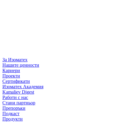
За Изоматех
Нашите ценности
Кариери
Проекти
Сертификати
Изоматех Академия
Kamaliev Digest
Работи с нас
Стани партньор
Препоръки
Подкаст
Продукти