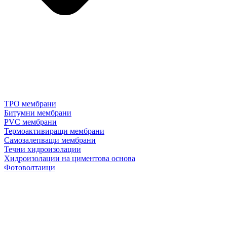
TPO мембрани
Битумни мембрани
PVC мембрани
Термоактивиращи мембрани
Самозалепващи мембрани
Течни хидроизолации
Хидроизолации на циментова основа
Фотоволтаици