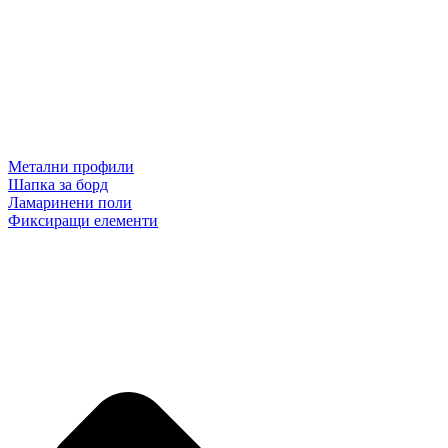
Метални профили
Шапка за борд
Ламаринени поли
Фиксиращи елементи