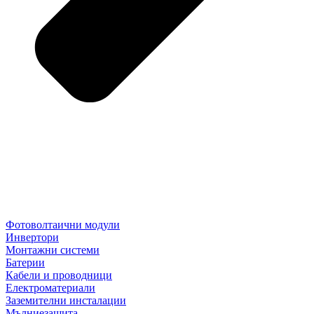
Фотоволтаични модули
Инвертори
Монтажни системи
Батерии
Кабели и проводници
Електроматериали
Заземителни инсталации
Мълниезащита