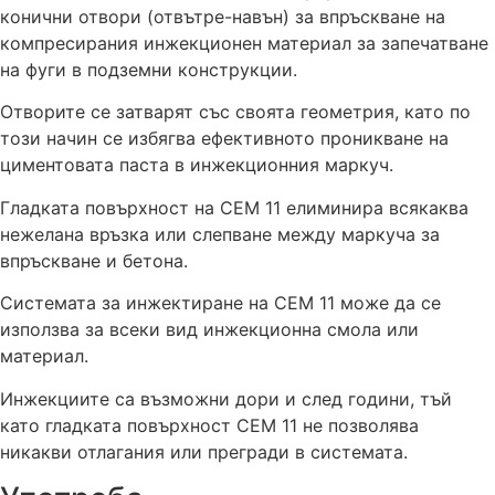
конични отвори (отвътре-навън) за впръскване на
компресирания инжекционен материал за запечатване
на фуги в подземни конструкции.
Отворите се затварят със своята геометрия, като по
този начин се избягва ефективното проникване на
циментовата паста в инжекционния маркуч.
Гладката повърхност на CEM 11 елиминира всякаква
нежелана връзка или слепване между маркуча за
впръскване и бетона.
Системата за инжектиране на СЕМ 11 може да се
използва за всеки вид инжекционна смола или
материал.
Инжекциите са възможни дори и след години, тъй
като гладката повърхност CEM 11 не позволява
никакви отлагания или прегради в системата.