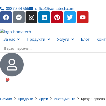
0887 544 566
office@isomatech.com
За нас
Продукти
Услуги
Блог
Конт
0
Начало
Продукти
Други
Инструменти
Креда червена (