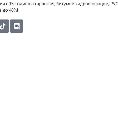
и с 15-годишна гаранция, битумни хидроизолации, PVC
е до 40%!