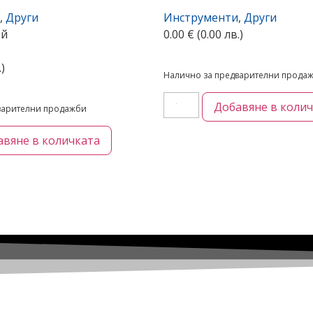
,
Други
Инструменти
,
Други
ой
0.00
€
(0.00 лв.)
.)
Налично за предварителни прода
Добавяне в коли
варителни продажби
авяне в количката