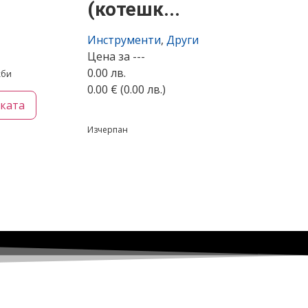
(котешк...
Инструменти
,
Други
Цена за ---
0.00 лв.
жби
0.00
€
(0.00 лв.)
чката
Изчерпан