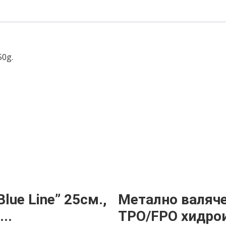
50g.
lue Line” 25см.,
Метално валяче
..
TPO/FPO хидрои