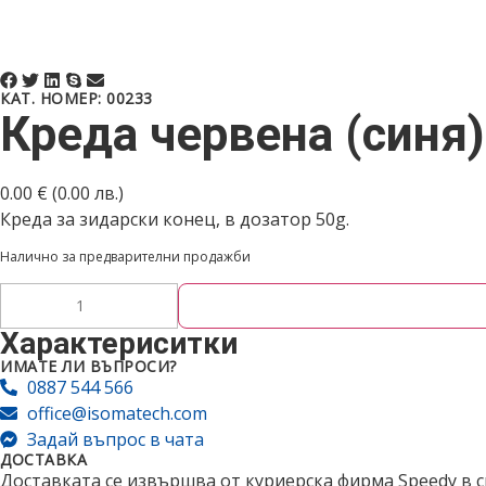
КАТ. НОМЕР: 00233
Креда червена (синя)
0.00
€
(0.00 лв.)
Креда за зидарски конец, в дозатор 50g.
Налично за предварителни продажби
Характериситки
ИМАТЕ ЛИ ВЪПРОСИ?
0887 544 566
office@isomatech.com
Задай въпрос в чата
ДОСТАВКА
Доставката се извършва от куриерска фирма Speedy в ср