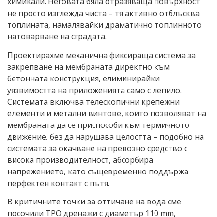
химикали. Неговата бяла отразяваща повърхност
не просто изглежда чиста – тя активно отблъсква
топлината, намалявайки драматично топлинното
натоварване на сградата.
Проектирахме механична фиксираща система за
закрепване на мембраната директно към
бетонната конструкция, елиминирайки
уязвимостта на приложенията само с лепило.
Системата включва телескопични крепежни
елементи и метални винтове, които позволяват на
мембраната да се приспособи към термичното
движение, без да нарушава целостта – подобно на
системата за окачване на превозно средство с
висока производителност, абсорбира
напрежението, като същевременно поддържа
перфектен контакт с пътя.
В критичните точки за оттичане на вода сме
посочили TPO дренажи с диаметър 110 mm,