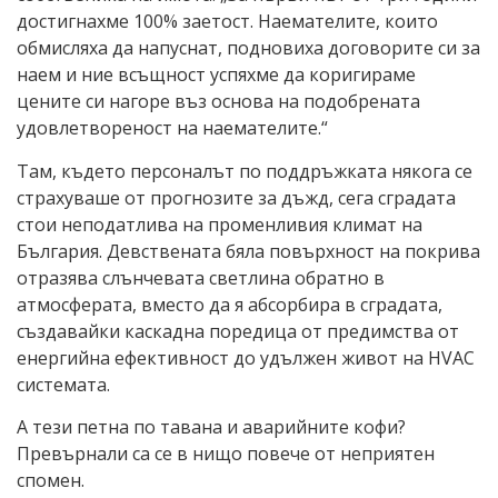
достигнахме 100% заетост. Наемателите, които
обмисляха да напуснат, подновиха договорите си за
наем и ние всъщност успяхме да коригираме
цените си нагоре въз основа на подобрената
удовлетвореност на наемателите.“
Там, където персоналът по поддръжката някога се
страхуваше от прогнозите за дъжд, сега сградата
стои неподатлива на променливия климат на
България. Девствената бяла повърхност на покрива
отразява слънчевата светлина обратно в
атмосферата, вместо да я абсорбира в сградата,
създавайки каскадна поредица от предимства от
енергийна ефективност до удължен живот на HVAC
системата.
А тези петна по тавана и аварийните кофи?
Превърнали са се в нищо повече от неприятен
спомен.