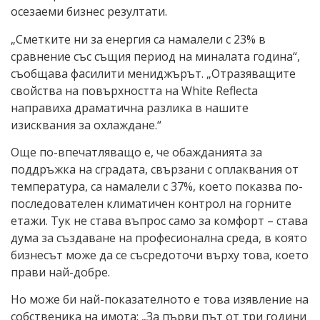
осезаеми бизнес резултати.
„Сметките ни за енергия са намалели с 23% в
сравнение със същия период на миналата година“,
съобщава фасилити мениджърът. „Отразяващите
свойства на повърхността на White Reflecta
направиха драматична разлика в нашите
изисквания за охлаждане.“
Още по-впечатляващо е, че обажданията за
поддръжка на сградата, свързани с оплаквания от
температура, са намалели с 37%, което показва по-
последователен климатичен контрол на горните
етажи. Тук не става въпрос само за комфорт – става
дума за създаване на професионална среда, в която
бизнесът може да се съсредоточи върху това, което
прави най-добре.
Но може би най-показателното е това изявление на
собственика на имота: „За първи път от три години