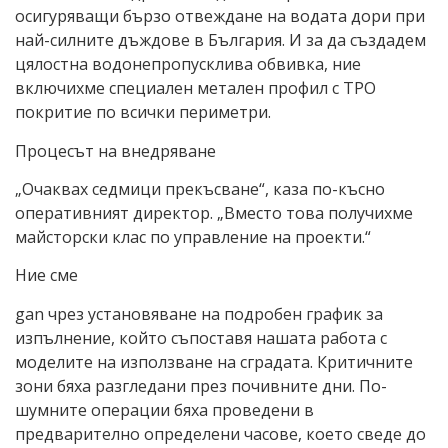
осигуряващи бързо отвеждане на водата дори при
най-силните дъждове в България. И за да създадем
цялостна водонепропусклива обвивка, ние
включихме специален метален профил с TPO
покритие по всички периметри.
Процесът на внедряване
„Очаквах седмици прекъсване“, каза по-късно
оперативният директор. „Вместо това получихме
майсторски клас по управление на проекти.“
Ние сме
gan чрез установяване на подробен график за
изпълнение, който съпоставя нашата работа с
моделите на използване на сградата. Критичните
зони бяха разгледани през почивните дни. По-
шумните операции бяха проведени в
предварително определени часове, което сведе до