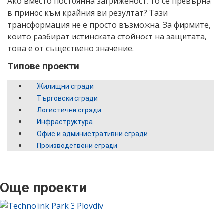
Ако вместо постоянна загриженост, то се превърна
в принос към крайния ви резултат? Тази
трансформация не е просто възможна. За фирмите,
които разбират истинската стойност на защитата,
това е от съществено значение.
Типове проекти
Жилищни сгради
Търговски сгради
Логистични сгради
Инфраструктура
Офис и административни сгради
Производствени сгради
Още проекти