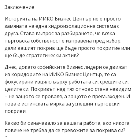
Заключение
Историята на ИИКО Бизнес Център не е просто
замяната на една хидроизолационна система с
друга. Става въпрос за разбирането, че всяка
търговска собственост е изправена пред избор:
дали вашият покрив ще бъде просто покритие или
ще бъде стратегически актив?
Днес, докато софийските бизнес лидери се движат
из коридорите на ИИКО Бизнес Център, те са
фокусирани изцяло върху работата си, срещите си,
целите си. Покривът над тях отново стана невидим
– не защото се проваля, а защото е превъзходен. И
това е истинската мярка за успешни търговски
покриви.
Какво би означавало за вашата работа, ако никога
повече не трябва да се тревожите за покрива си?