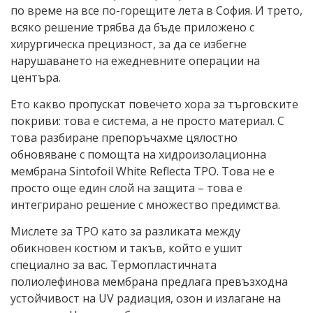
по време на все по-горещите лета в София. И трето,
всяко решение трябва да бъде приложено с
хирургическа прецизност, за да се избегне
нарушаването на ежедневните операции на
центъра.
Ето какво пропускат повечето хора за търговските
покриви: това е система, а не просто материал. С
това разбиране препоръчахме цялостно
обновяване с помощта на хидроизолационна
мембрана Sintofoil White Reflecta TPO. Това не е
просто още един слой на защита – това е
интегрирано решение с множество предимства.
Мислете за TPO като за разликата между
обикновен костюм и такъв, който е ушит
специално за вас. Термопластичната
полиолефинова мембрана предлага превъзходна
устойчивост на UV радиация, озон и излагане на