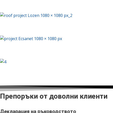
Technolink Park 3
Жилищна сграда Лозен
Бизнес център Ексанет
Логистична сграда Технополис Елин Пелин
Препоръки от доволни клиенти
Декларация на ръководството