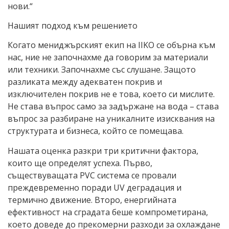
нови.“
Нашият подход към решението
Когато мениджърският екип на IIKO се обърна към
нас, ние не започнахме да говорим за материали
или техники. Започнахме със слушане. Защото
разликата между адекватен покрив и
изключителен покрив не е това, което си мислите.
Не става въпрос само за задържане на вода – става
въпрос за разбиране на уникалните изисквания на
структурата и бизнеса, който се помещава.
Нашата оценка разкри три критични фактора,
които ще определят успеха. Първо,
съществуващата PVC система се провали
преждевременно поради UV деградация и
термично движение. Второ, енергийната
ефективност на сградата беше компрометирана,
което доведе до прекомерни разходи за охлаждане