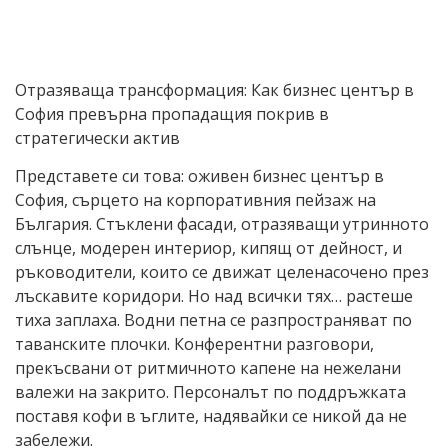
Отразяваща трансформация: Как бизнес център в
София превърна пропадащия покрив в
стратегически актив
Представете си това: оживен бизнес център в
София, сърцето на корпоративния пейзаж на
България. Стъклени фасади, отразяващи утринното
слънце, модерен интериор, кипящ от дейност, и
ръководители, които се движат целенасочено през
лъскавите коридори. Но над всички тях… растеше
тиха заплаха. Водни петна се разпространяват по
таванските плочки. Конферентни разговори,
прекъсвани от ритмичното капене на нежелани
валежи на закрито. Персоналът по поддръжката
поставя кофи в ъглите, надявайки се никой да не
забележи.