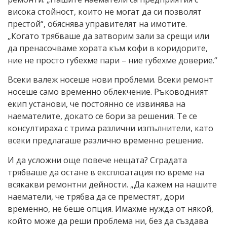
висока стойност, които не могат да си позволят
престой“, обяснява управителят на имотите.
„Когато трябваше да затворим зали за срещи или
да пренасочваме хората към кофи в коридорите,
ние не просто губехме пари – ние губехме доверие.“
Всеки валеж носеше нови проблеми. Всеки ремонт
носеше само временно облекчение. Ръководният
екип установи, че постоянно се извинява на
наемателите, докато се бори за решения. Те се
консултираха с трима различни изпълнители, като
всеки предлагаше различно временно решение.
И да усложни още повече нещата? Сградата
трябваше да остане в експлоатация по време на
всякакви ремонтни дейности. „Да кажем на нашите
наематели, че трябва да се преместят, дори
временно, не беше опция. Имахме нужда от някой,
който може да реши проблема ни, без да създава