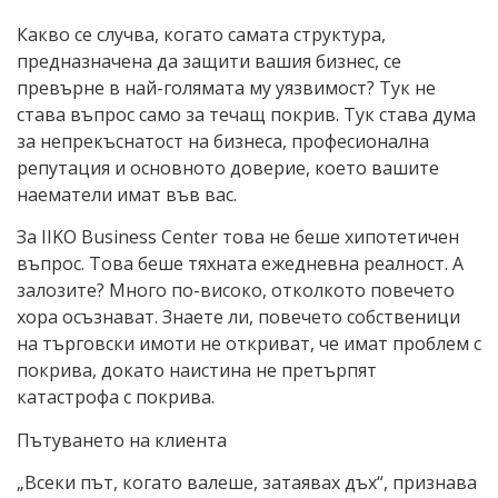
Какво се случва, когато самата структура,
предназначена да защити вашия бизнес, се
превърне в най-голямата му уязвимост? Тук не
става въпрос само за течащ покрив. Тук става дума
за непрекъснатост на бизнеса, професионална
репутация и основното доверие, което вашите
наематели имат във вас.
За IIKO Business Center това не беше хипотетичен
въпрос. Това беше тяхната ежедневна реалност. А
залозите? Много по-високо, отколкото повечето
хора осъзнават. Знаете ли, повечето собственици
на търговски имоти не откриват, че имат проблем с
покрива, докато наистина не претърпят
катастрофа с покрива.
Пътуването на клиента
„Всеки път, когато валеше, затаявах дъх“, признава