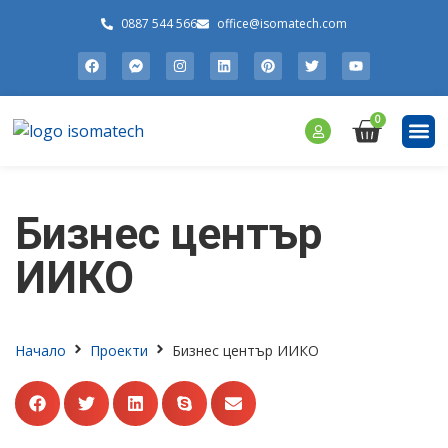
0887 544 566
office@isomatech.com
0
СИСТ
СИСТЕ
СИСТ
ФОТОВО
РЕАЛИЗ
Бизнес център
ИИКО
Начало
Проекти
Бизнес център ИИКО