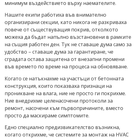
минимум въздействието върху наемателите.
Нашите екипи работиха във внимателно
организирани секции, като никога не разкриваха
повече от съществуващия покрив, отколкото
можеха да бъдат напълно възстановени в рамките
на същия работен ден. Тук не ставаше дума само за
удобство – ставаше дума за гарантиране, че
сградата остава защитена от внезапни промени
във времето по време на процеса на обновяване.
Когато се натъкнахме на участъци от бетонната
конструкция, които показваха признаци на
проникване на влага, ние не просто ги покрихме.
Ние внедрихме целенасочени протоколи за
ремонт, насочени към първопричините, вместо
просто да маскираме симптомите.
Едно специално предизвикателство възникна,
когато открихме, че системите за монтаж на HVAC