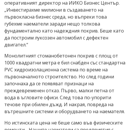
оперативният директор на ИИКО Бизнес Център.
„Инвестирахме милиони в създаването на
първокласна бизнес среда, но въпреки това
губехме наематели заради нещо толкова
фундаментално като надеждния покрив. Беше като
да построим луксозен автомобил с дефектен
двигател.“
Монолитният стоманобетонен покрив с площ от
1000 квадратни метра е бил снабден със стандартна
PVC хидроизолационна система по време на
първоначалното строителство. Но след години
започнаха да се появяват признаци на
преждевременен отказ. Първо, малки петна от
вода в ъгловите офиси. След това по-упорити
течове при обилен дъжд. И накрая, повреда на
вътрешните системи и оборудването на наемателя.
Но истинската цена не беше само във физическите
ремонти. „Нашите наематели са предприятия с