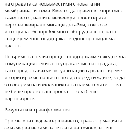
на сградата са несъвместими с новата ни
мембранна система. Вместо да правят компромис с
качеството, нашите инженери проектираха
персонализирани мигащи детайли, които се
интегрират безпроблемно с оборудването, като
същевременно поддържат водонепроницаема
цялост.
По време на целия процес поддържахме ежедневна
комуникация с екипа за управление на сградата,
като предоставяхме актуализации в реално време
и коригирахме нашия подход според нуждите, за да
отговорим на изискванията на наемателите. Това
не беше просто наш проект – това беше
партньорство.
Резултати и трансформация
Три месеца след завършването, трансформацията
се измерва не само в липсата на течове, но и в