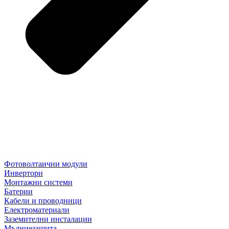
Фотоволтаични модули
Инвертори
Монтажни системи
Батерии
Кабели и проводници
Електроматериали
Заземителни инсталации
Мълниезащита