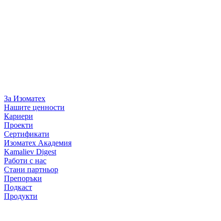
За Изоматех
Нашите ценности
Кариери
Проекти
Сертификати
Изоматех Академия
Kamaliev Digest
Работи с нас
Стани партньор
Препоръки
Подкаст
Продукти