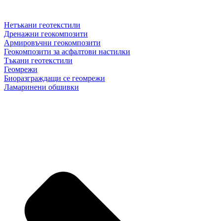
Нетъкани геотекстили
Дренажни геокомпозити
Армировъчни геокомпозити
Геокомпозити за асфалтови настилки
Тъкани геотекстили
Геомрежи
Биоразграждащи се геомрежи
Ламаринени обшивки