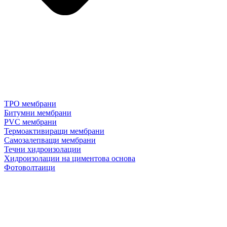
TPO мембрани
Битумни мембрани
PVC мембрани
Термоактивиращи мембрани
Самозалепващи мембрани
Течни хидроизолации
Хидроизолации на циментова основа
Фотоволтаици