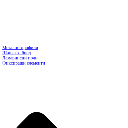
Метални профили
Шапка за борд
Ламаринени поли
Фиксиращи елементи