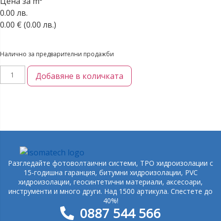
Цена за m²
0.00 лв.
0.00
€
(0.00 лв.)
Налично за предварителни продажби
Добавяне в количката
Разгледайте фотоволтаични системи, TPO хидроизолации с
15-годишна гаранция, битумни хидроизолации, PVC
хидроизолации, геосинтетични материали, аксесоари,
инструменти и много други. Над 1500 артикула. Спестете до
40%!
0887 544 566