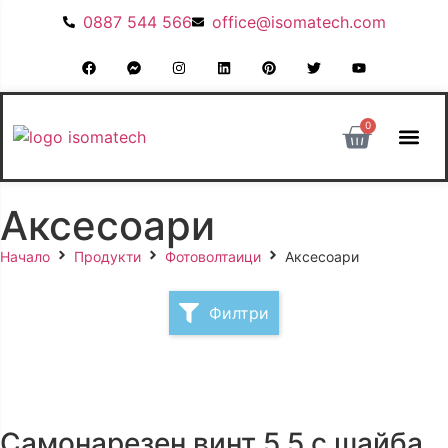
0887 544 566
office@isomatech.com
0
СИСТЕМИ
СИСТЕМИ С
СИСТЕМИ
ФОТОВОЛТАИЧ
РЕАЛИЗИРАНИ
Аксесоари
Начало
Продукти
Фотоволтаици
Аксесоари
Филтри
Самонарезен винт 5.5 с шайба