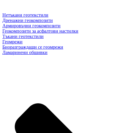
Нетъкани геотекстили
Дренажни геокомпозити
Армировъчни геокомпозити
Геокомпозити за асфалтови настилки
Тъкани геотекстили
Геомрежи
Биоразграждащи се геомрежи
Ламаринени обшивки