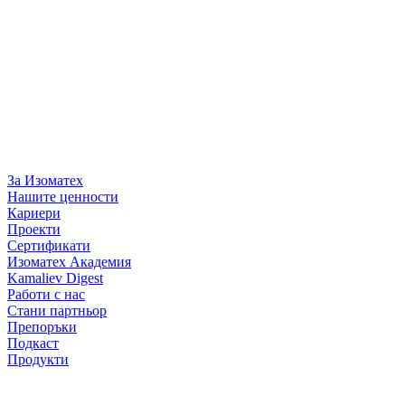
За Изоматех
Нашите ценности
Кариери
Проекти
Сертификати
Изоматех Академия
Kamaliev Digest
Работи с нас
Стани партньор
Препоръки
Подкаст
Продукти