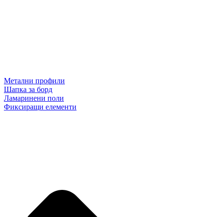
Метални профили
Шапка за борд
Ламаринени поли
Фиксиращи елементи