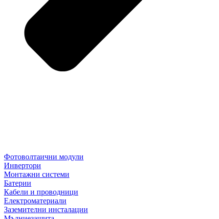
Фотоволтаични модули
Инвертори
Монтажни системи
Батерии
Кабели и проводници
Електроматериали
Заземителни инсталации
Мълниезащита