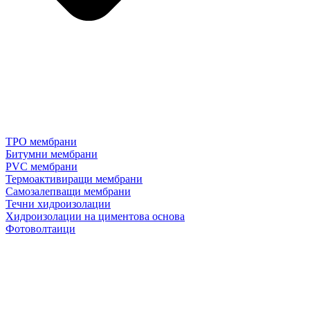
TPO мембрани
Битумни мембрани
PVC мембрани
Термоактивиращи мембрани
Самозалепващи мембрани
Течни хидроизолации
Хидроизолации на циментова основа
Фотоволтаици